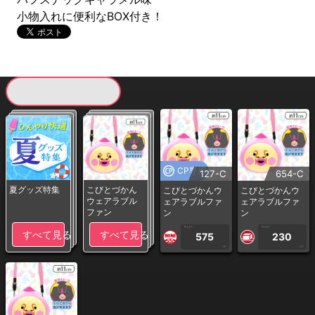
小物入れに便利なBOX付き！
現在提供している景品一覧
CP専用
127-C
654-C
夏グッズ特集
こびとづかん
こびとづかんウ
こびとづかんウ
ウェアラブル
ェアラブルファ
ェアラブルファ
ファン
ン
ン
1PLAY
1PLAY
すべて見る
すべて見る
575
230
CP
CP