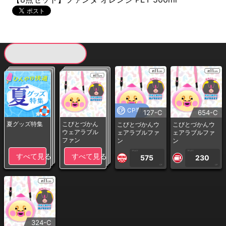
現在提供している景品一覧
CP専用
127-C
654-C
夏グッズ特集
こびとづかん
こびとづかんウ
こびとづかんウ
ウェアラブル
ェアラブルファ
ェアラブルファ
ファン
ン
ン
1PLAY
1PLAY
すべて見る
すべて見る
575
230
CP
CP
324-C