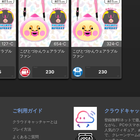
127-C
654-C
324-C
アラブル
こびとづかんウェアラブル
こびとづかんウェアラブル
ファン
ファン
1PLAY
1PLAY
5
230
230
CP
CP
CP
ご利用ガイド
クラウドキャッ
登録無料!ネットで
クラウドキャッチャーとは
ながら、PCやスマホ
プレイ方法
人気のフィギュア、
で、クレーンゲーム
よくあるご質問
ャッチャー」