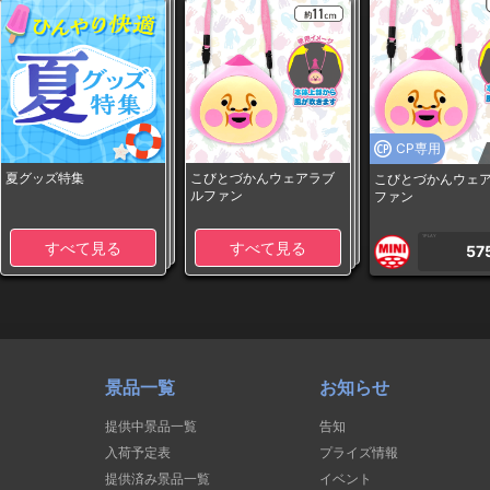
CP専用
夏グッズ特集
こびとづかんウェアラブ
こびとづかんウェ
ルファン
ファン
1PLAY
すべて見る
すべて見る
57
景品一覧
お知らせ
提供中景品一覧
告知
入荷予定表
プライズ情報
提供済み景品一覧
イベント