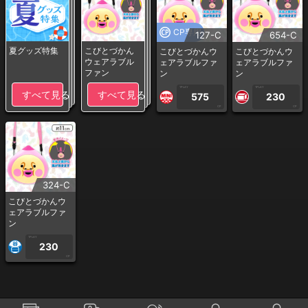
CP専用
127-C
654-C
夏グッズ特集
こびとづかん
こびとづかんウ
こびとづかんウ
ウェアラブル
ェアラブルファ
ェアラブルファ
ファン
ン
ン
1PLAY
1PLAY
すべて見る
すべて見る
575
230
CP
CP
324-C
こびとづかんウ
ェアラブルファ
ン
1PLAY
230
CP