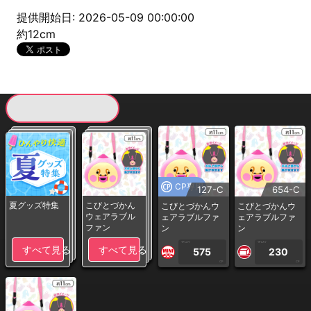
提供開始日: 2026-05-09 00:00:00
約12cm
現在提供している景品一覧
CP専用
127-C
654-C
夏グッズ特集
こびとづかん
こびとづかんウ
こびとづかんウ
ウェアラブル
ェアラブルファ
ェアラブルファ
ファン
ン
ン
1PLAY
1PLAY
すべて見る
すべて見る
575
230
CP
CP