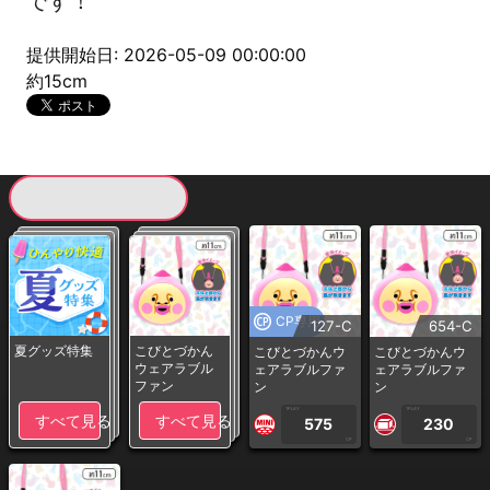
です！
提供開始日: 2026-05-09 00:00:00
約15cm
現在提供している景品一覧
CP専用
127-C
654-C
夏グッズ特集
こびとづかん
こびとづかんウ
こびとづかんウ
ウェアラブル
ェアラブルファ
ェアラブルファ
ファン
ン
ン
1PLAY
1PLAY
すべて見る
すべて見る
575
230
CP
CP