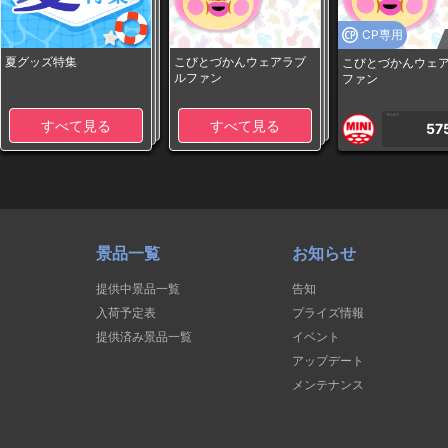
CP専用
夏グッズ特集
こびとづかんウェアラブ
こびとづかんウェ
ルファン
ファン
1PLAY
すべて見る
すべて見る
57
景品一覧
お知らせ
提供中景品一覧
告知
入荷予定表
プライズ情報
提供済み景品一覧
イベント
アップデート
メンテナンス