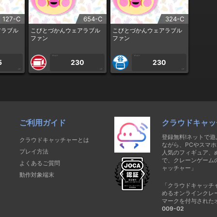
127-C
654-C
324-C
アラブル
こびとづかんウェアラブル
こびとづかんウェアラブル
ファン
ファン
1PLAY
1PLAY
5
230
230
CP
CP
CP
ご利用ガイド
クラウドキャッ
登録無料!ネットで
クラウドキャッチャーとは
ながら、PCやスマホ
プレイ方法
人気のフィギュア、
で、クレーンゲーム
よくあるご質問
ャッチャー」
動作対象端末
「クラウドキャッチ
めるオンラインクレ
マークを付与された
009-02