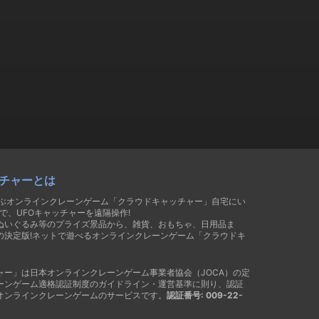
チャーとは
遊ぶオンラインクレーンゲーム「クラウドキャッチャー」自宅にい
で、UFOキャッチャーを遠隔操作!
ぬいぐるみ等のプライズ景品から、雑貨、おもちゃ、日用品ま
の決定版!ネットで遊べるオンラインクレーンゲーム「クラウドキ
ャー」は日本オンラインクレーンゲーム事業者協会（JOCA）の定
ーンゲーム適格認証制度のガイドライン・運営基準に則り、認証
オンラインクレーンゲームのサービスです。
認証番号: 009-22-