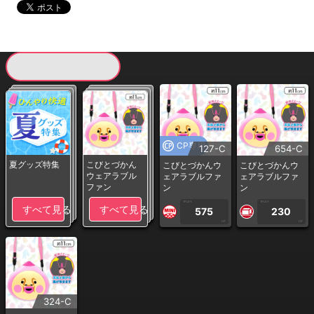
現在提供している景品一覧
CP専用
127-C
654-C
夏グッズ特集
こびとづかん
こびとづかんウ
こびとづかんウ
ウェアラブル
ェアラブルファ
ェアラブルファ
ファン
ン
ン
1PLAY
1PLAY
すべて見る
すべて見る
575
230
CP
CP
324-C