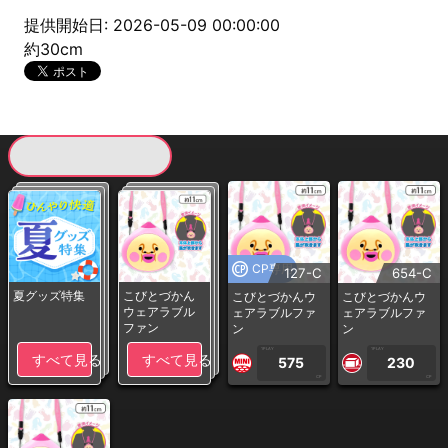
提供開始日: 2026-05-09 00:00:00
約30cm
現在提供している景品一覧
CP専用
127-C
654-C
夏グッズ特集
こびとづかん
こびとづかんウ
こびとづかんウ
ウェアラブル
ェアラブルファ
ェアラブルファ
ファン
ン
ン
1PLAY
1PLAY
すべて見る
すべて見る
575
230
CP
CP