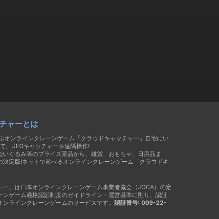
チャーとは
遊ぶオンラインクレーンゲーム「クラウドキャッチャー」自宅にい
で、UFOキャッチャーを遠隔操作!
ぬいぐるみ等のプライズ景品から、雑貨、おもちゃ、日用品ま
の決定版!ネットで遊べるオンラインクレーンゲーム「クラウドキ
ャー」は日本オンラインクレーンゲーム事業者協会（JOCA）の定
ーンゲーム適格認証制度のガイドライン・運営基準に則り、認証
オンラインクレーンゲームのサービスです。
認証番号: 009-22-