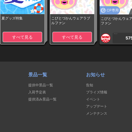
CP専用
夏グッズ特集
こびとづかんウェアラブ
こびとづかんウェ
ルファン
ファン
1PLAY
すべて見る
すべて見る
57
景品一覧
お知らせ
提供中景品一覧
告知
入荷予定表
プライズ情報
提供済み景品一覧
イベント
アップデート
メンテナンス