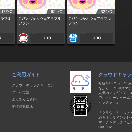
127-C
654-C
324-C
アラブル
こびとづかんウェアラブル
こびとづかんウェアラブル
ファン
ファン
1PLAY
1PLAY
5
230
230
CP
CP
CP
ご利用ガイド
クラウドキャッ
登録無料!ネットで
クラウドキャッチャーとは
ながら、PCやスマホ
プレイ方法
人気のフィギュア、
で、クレーンゲーム
よくあるご質問
ャッチャー」
動作対象端末
「クラウドキャッチ
めるオンラインクレ
マークを付与された
009-02