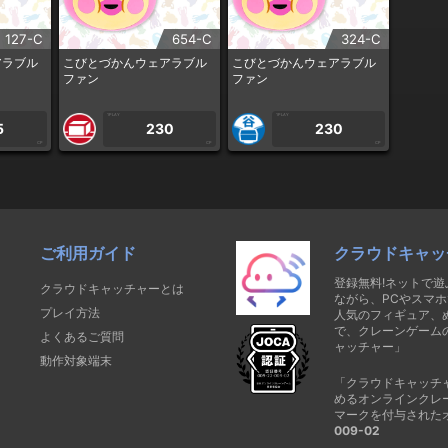
127-C
654-C
324-C
アラブル
こびとづかんウェアラブル
こびとづかんウェアラブル
ファン
ファン
1PLAY
1PLAY
5
230
230
CP
CP
CP
ご利用ガイド
クラウドキャッ
登録無料!ネットで
クラウドキャッチャーとは
ながら、PCやスマホ
プレイ方法
人気のフィギュア、
で、クレーンゲーム
よくあるご質問
ャッチャー」
動作対象端末
「クラウドキャッチ
めるオンラインクレ
マークを付与された
009-02