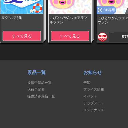
CP専用
夏グッズ特集
こびとづかんウェアラブ
こびとづかんウェ
ルファン
ファン
1PLAY
すべて見る
すべて見る
57
景品一覧
お知らせ
提供中景品一覧
告知
入荷予定表
プライズ情報
提供済み景品一覧
イベント
アップデート
メンテナンス