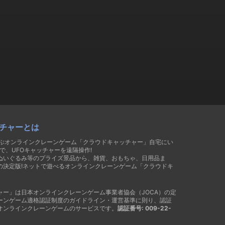
チャーとは
遊ぶオンラインクレーンゲーム「クラウドキャッチャー」自宅にい
で、UFOキャッチャーを遠隔操作!
ぬいぐるみ等のプライズ景品から、雑貨、おもちゃ、日用品ま
の決定版!ネットで遊べるオンラインクレーンゲーム「クラウドキ
ャー」は日本オンラインクレーンゲーム事業者協会（JOCA）の定
ーンゲーム適格認証制度のガイドライン・運営基準に則り、認証
オンラインクレーンゲームのサービスです。
認証番号: 009-22-