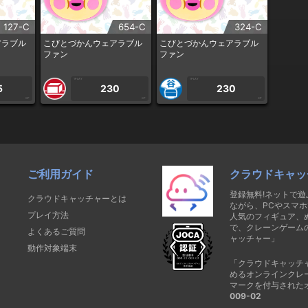
127-C
654-C
324-C
アラブル
こびとづかんウェアラブル
こびとづかんウェアラブル
ファン
ファン
1PLAY
1PLAY
5
230
230
CP
CP
CP
ご利用ガイド
クラウドキャッ
登録無料!ネットで
クラウドキャッチャーとは
ながら、PCやスマホ
プレイ方法
人気のフィギュア、
で、クレーンゲーム
よくあるご質問
ャッチャー」
動作対象端末
「クラウドキャッチ
めるオンラインクレ
マークを付与された
009-02