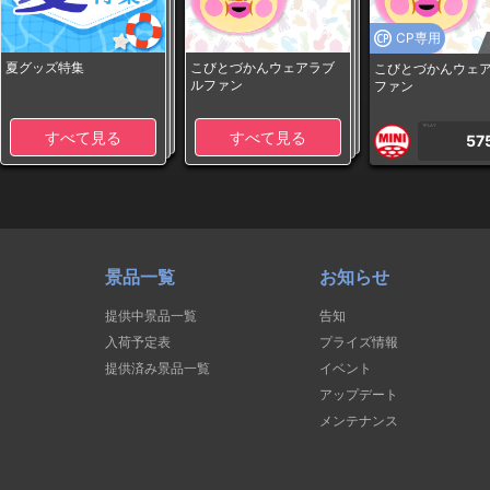
CP専用
夏グッズ特集
こびとづかんウェアラブ
こびとづかんウェ
ルファン
ファン
1PLAY
すべて見る
すべて見る
57
景品一覧
お知らせ
提供中景品一覧
告知
入荷予定表
プライズ情報
提供済み景品一覧
イベント
アップデート
メンテナンス