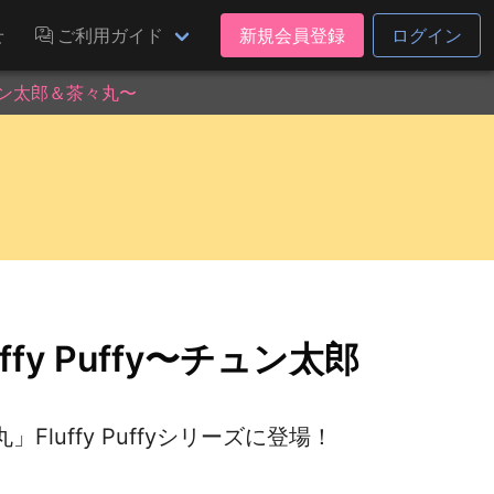
せ
ご利用ガイド
新規会員登録
ログイン
チュン太郎＆茶々丸〜
fy Puffy〜チュン太郎
uffy Puffyシリーズに登場！