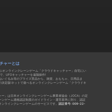
チャーとは
遊ぶオンラインクレーンゲーム「クラウドキャッチャー」自宅にい
で、UFOキャッチャーを遠隔操作!
ぬいぐるみ等のプライズ景品から、雑貨、おもちゃ、日用品ま
の決定版!ネットで遊べるオンラインクレーンゲーム「クラウドキ
ャー」は日本オンラインクレーンゲーム事業者協会（JOCA）の定
ーンゲーム適格認証制度のガイドライン・運営基準に則り、認証
オンラインクレーンゲームのサービスです。
認証番号: 009-22-