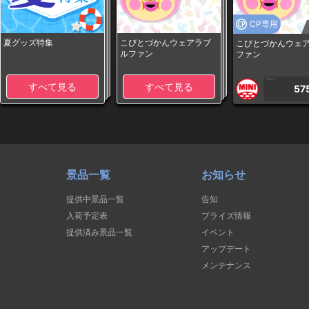
CP専用
夏グッズ特集
こびとづかんウェアラブ
こびとづかんウェ
ルファン
ファン
1PLAY
すべて見る
すべて見る
57
景品一覧
お知らせ
提供中景品一覧
告知
入荷予定表
プライズ情報
提供済み景品一覧
イベント
アップデート
メンテナンス