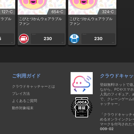
127-C
654-C
324-C
アラブル
こびとづかんウェアラブル
こびとづかんウェアラブル
ファン
ファン
1PLAY
1PLAY
5
230
230
CP
CP
CP
ご利用ガイド
クラウドキャッ
登録無料!ネットで
クラウドキャッチャーとは
ながら、PCやスマホ
プレイ方法
人気のフィギュア、
で、クレーンゲーム
よくあるご質問
ャッチャー」
動作対象端末
「クラウドキャッチ
めるオンラインクレ
マークを付与された
009-02