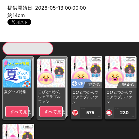
提供開始日: 2026-05-13 00:00:00
約14cm
現在提供している景品一覧
CP専用
127-C
654-C
夏グッズ特集
こびとづかん
こびとづかんウ
こびとづかんウ
ウェアラブル
ェアラブルファ
ェアラブルファ
ファン
ン
ン
1PLAY
1PLAY
すべて見る
すべて見る
575
230
CP
CP