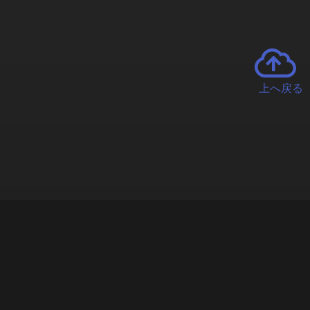
上へ戻る
チャーとは
遊ぶオンラインクレーンゲーム「クラウドキャッチャー」自宅にい
で、UFOキャッチャーを遠隔操作!