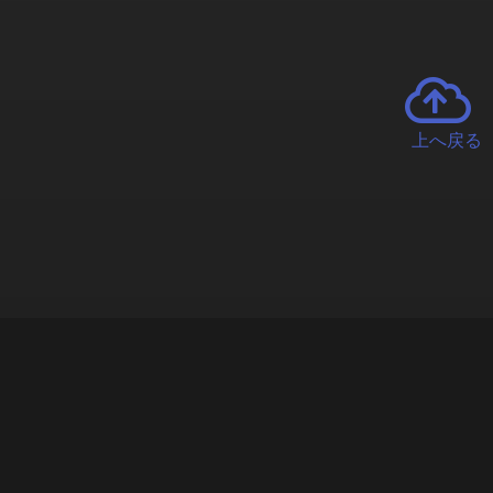
上へ戻る
チャーとは
遊ぶオンラインクレーンゲーム「クラウドキャッチャー」自宅にい
で、UFOキャッチャーを遠隔操作!