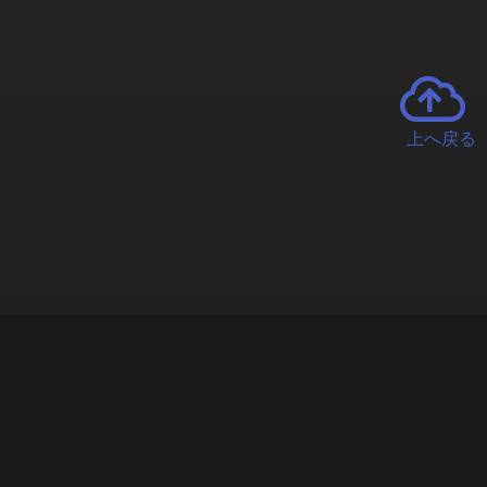
上へ戻る
チャーとは
遊ぶオンラインクレーンゲーム「クラウドキャッチャー」自宅にい
で、UFOキャッチャーを遠隔操作!