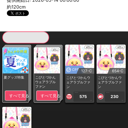
提供開始日: 2026-05-14 00:00:00
約120cm
現在提供している景品一覧
CP専用
127-C
654-C
夏グッズ特集
こびとづかん
こびとづかんウ
こびとづかんウ
ウェアラブル
ェアラブルファ
ェアラブルファ
ファン
ン
ン
1PLAY
1PLAY
すべて見る
すべて見る
575
230
CP
CP