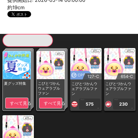
提供開始日: 2026-05-14 00:00:00
約19cm
現在提供している景品一覧
CP専用
127-C
654-C
夏グッズ特集
こびとづかん
こびとづかんウ
こびとづかんウ
ウェアラブル
ェアラブルファ
ェアラブルファ
ファン
ン
ン
1PLAY
1PLAY
すべて見る
すべて見る
575
230
CP
CP