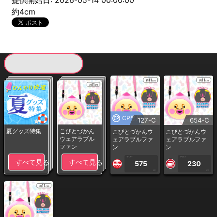
提供開始日: 2026-05-14 00:00:00
約4cm
現在提供している景品一覧
CP専用
127-C
654-C
夏グッズ特集
こびとづかん
こびとづかんウ
こびとづかんウ
ウェアラブル
ェアラブルファ
ェアラブルファ
ファン
ン
ン
1PLAY
1PLAY
すべて見る
すべて見る
575
230
CP
CP