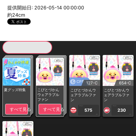
提供開始日: 2026-05-14 00:00:00
約24cm
現在提供している景品一覧
CP専用
127-C
654-C
夏グッズ特集
こびとづかん
こびとづかんウ
こびとづかんウ
ウェアラブル
ェアラブルファ
ェアラブルファ
ファン
ン
ン
1PLAY
1PLAY
すべて見る
すべて見る
575
230
CP
CP