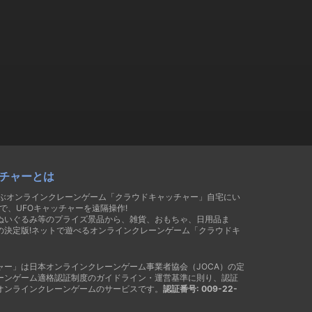
チャーとは
遊ぶオンラインクレーンゲーム「クラウドキャッチャー」自宅にい
で、UFOキャッチャーを遠隔操作!
ぬいぐるみ等のプライズ景品から、雑貨、おもちゃ、日用品ま
の決定版!ネットで遊べるオンラインクレーンゲーム「クラウドキ
ャー」は日本オンラインクレーンゲーム事業者協会（JOCA）の定
ーンゲーム適格認証制度のガイドライン・運営基準に則り、認証
オンラインクレーンゲームのサービスです。
認証番号: 009-22-