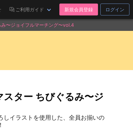
せ
ご利用ガイド
新規会員登録
ログイン
み〜ジョイフルマーチング〜vol.4
マスター ちびぐるみ〜ジ
ろしイラストを使用した、全員お揃いの
！