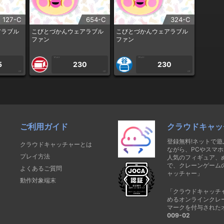
127-C
654-C
324-C
アラブル
こびとづかんウェアラブル
こびとづかんウェアラブル
ファン
ファン
1PLAY
1PLAY
5
230
230
CP
CP
CP
ご利用ガイド
クラウドキャッ
登録無料!ネットで
クラウドキャッチャーとは
ながら、PCやスマホ
プレイ方法
人気のフィギュア、
で、クレーンゲーム
よくあるご質問
ャッチャー」
動作対象端末
「クラウドキャッチ
めるオンラインクレ
マークを付与された
009-02