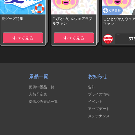
CP専用
夏グッズ特集
こびとづかんウェアラブ
こびとづかんウェ
ルファン
ファン
1PLAY
すべて見る
すべて見る
57
景品一覧
お知らせ
提供中景品一覧
告知
入荷予定表
プライズ情報
提供済み景品一覧
イベント
アップデート
メンテナンス