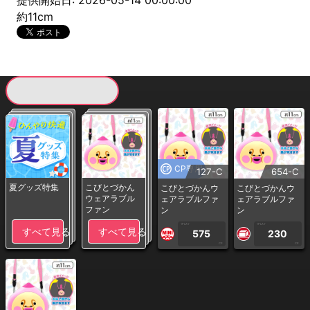
提供開始日: 2026-05-14 00:00:00
約11cm
現在提供している景品一覧
CP専用
127-C
654-C
夏グッズ特集
こびとづかん
こびとづかんウ
こびとづかんウ
ウェアラブル
ェアラブルファ
ェアラブルファ
ファン
ン
ン
1PLAY
1PLAY
すべて見る
すべて見る
575
230
CP
CP