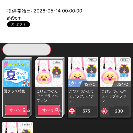
提供開始日: 2026-05-14 00:00:00
約9cm
現在提供している景品一覧
CP専用
127-C
654-C
夏グッズ特集
こびとづかん
こびとづかんウ
こびとづかんウ
ウェアラブル
ェアラブルファ
ェアラブルファ
ファン
ン
ン
1PLAY
1PLAY
すべて見る
すべて見る
575
230
CP
CP