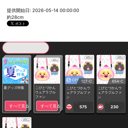
提供開始日: 2026-05-14 00:00:00
約28cm
現在提供している景品一覧
CP専用
127-C
654-C
夏グッズ特集
こびとづかん
こびとづかんウ
こびとづかんウ
ウェアラブル
ェアラブルファ
ェアラブルファ
ファン
ン
ン
1PLAY
1PLAY
すべて見る
すべて見る
575
230
CP
CP