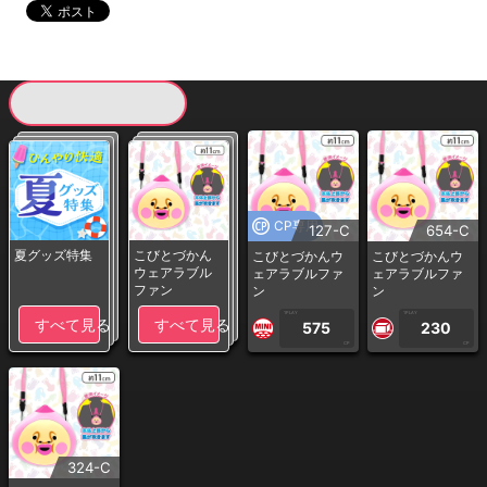
現在提供している景品一覧
CP専用
127-C
654-C
夏グッズ特集
こびとづかん
こびとづかんウ
こびとづかんウ
ウェアラブル
ェアラブルファ
ェアラブルファ
ファン
ン
ン
1PLAY
1PLAY
すべて見る
すべて見る
575
230
CP
CP
324-C