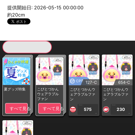
提供開始日: 2026-05-15 00:00:00
約20cm
現在提供している景品一覧
CP専用
127-C
654-C
夏グッズ特集
こびとづかん
こびとづかんウ
こびとづかんウ
ウェアラブル
ェアラブルファ
ェアラブルファ
ファン
ン
ン
1PLAY
1PLAY
すべて見る
すべて見る
575
230
CP
CP