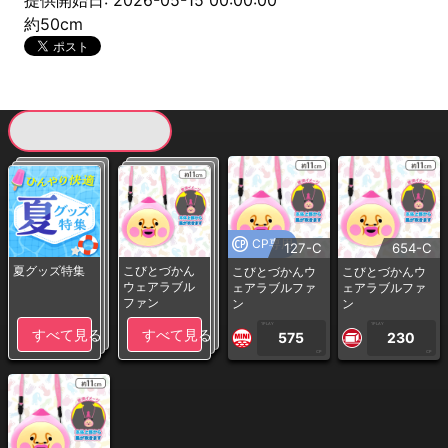
提供開始日: 2026-05-15 00:00:00
約50cm
現在提供している景品一覧
CP専用
127-C
654-C
夏グッズ特集
こびとづかん
こびとづかんウ
こびとづかんウ
ウェアラブル
ェアラブルファ
ェアラブルファ
ファン
ン
ン
1PLAY
1PLAY
すべて見る
すべて見る
575
230
CP
CP