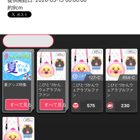
提供開始日: 2026-05-15 00:00:00
約9cm
現在提供している景品一覧
CP専用
127-C
654-C
夏グッズ特集
こびとづかん
こびとづかんウ
こびとづかんウ
ウェアラブル
ェアラブルファ
ェアラブルファ
ファン
ン
ン
1PLAY
1PLAY
すべて見る
すべて見る
575
230
CP
CP