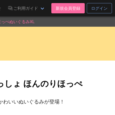
せ
ご利用ガイド
新規会員登録
ログイン
っぺぬいぐるみXL
っしょ ほんのりほっぺ
かわいいぬいぐるみが登場！