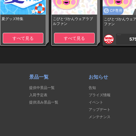
CP専用
夏グッズ特集
こびとづかんウェアラブ
こびとづかんウェ
ルファン
ファン
1PLAY
すべて見る
すべて見る
57
景品一覧
お知らせ
提供中景品一覧
告知
入荷予定表
プライズ情報
提供済み景品一覧
イベント
アップデート
メンテナンス