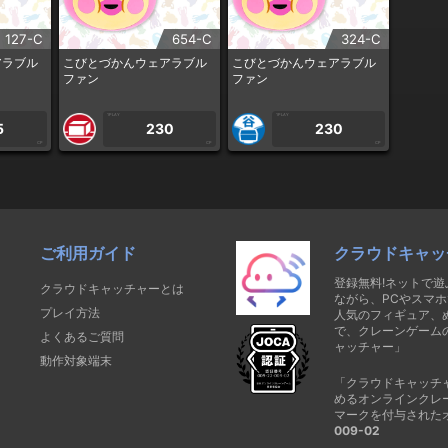
127-C
654-C
324-C
アラブル
こびとづかんウェアラブル
こびとづかんウェアラブル
ファン
ファン
1PLAY
1PLAY
5
230
230
CP
CP
CP
ご利用ガイド
クラウドキャッ
登録無料!ネットで
クラウドキャッチャーとは
ながら、PCやスマホ
プレイ方法
人気のフィギュア、
で、クレーンゲーム
よくあるご質問
ャッチャー」
動作対象端末
「クラウドキャッチ
めるオンラインクレ
マークを付与された
009-02