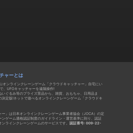
チャーとは
遊ぶオンラインクレーンゲーム「クラウドキャッチャー」自宅にい
で、UFOキャッチャーを遠隔操作!
ぬいぐるみ等のプライズ景品から、雑貨、おもちゃ、日用品ま
の決定版!ネットで遊べるオンラインクレーンゲーム「クラウドキ
ャー」は日本オンラインクレーンゲーム事業者協会（JOCA）の定
ーンゲーム適格認証制度のガイドライン・運営基準に則り、認証
オンラインクレーンゲームのサービスです。
認証番号: 009-22-