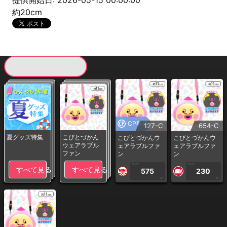
提供開始日: 2026-05-15 00:00:00
約20cm
現在提供している景品一覧
CP専用
127-C
654-C
夏グッズ特集
こびとづかん
こびとづかんウ
こびとづかんウ
ウェアラブル
ェアラブルファ
ェアラブルファ
ファン
ン
ン
1PLAY
1PLAY
すべて見る
すべて見る
575
230
CP
CP