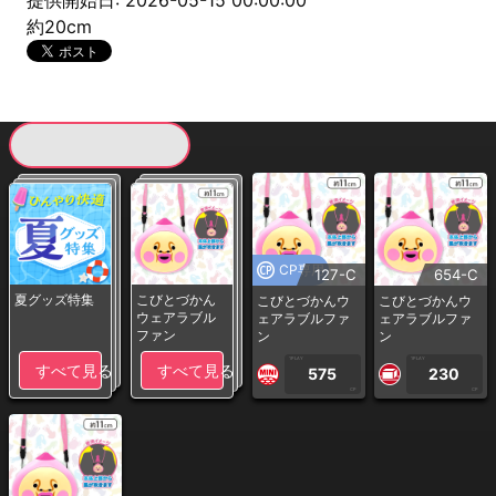
提供開始日: 2026-05-15 00:00:00
約20cm
現在提供している景品一覧
CP専用
127-C
654-C
夏グッズ特集
こびとづかん
こびとづかんウ
こびとづかんウ
ウェアラブル
ェアラブルファ
ェアラブルファ
ファン
ン
ン
1PLAY
1PLAY
すべて見る
すべて見る
575
230
CP
CP