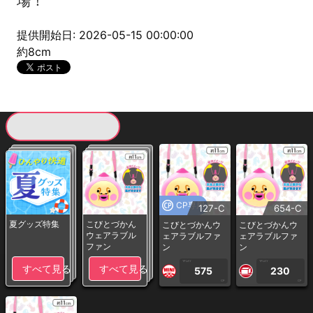
場！
提供開始日: 2026-05-15 00:00:00
約8cm
現在提供している景品一覧
CP専用
127-C
654-C
夏グッズ特集
こびとづかん
こびとづかんウ
こびとづかんウ
ウェアラブル
ェアラブルファ
ェアラブルファ
ファン
ン
ン
1PLAY
1PLAY
すべて見る
すべて見る
575
230
CP
CP