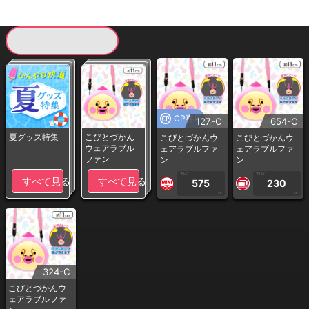
現在提供している景品一覧
CP専用
127-C
654-C
夏グッズ特集
こびとづかん
こびとづかんウ
こびとづかんウ
ウェアラブル
ェアラブルファ
ェアラブルファ
ファン
ン
ン
1PLAY
1PLAY
すべて見る
すべて見る
575
230
CP
CP
324-C
こびとづかんウ
ェアラブルファ