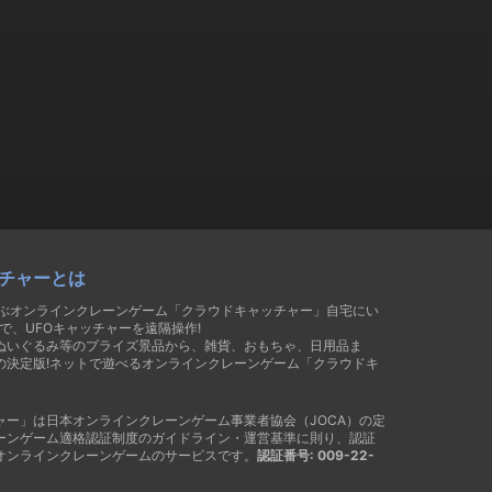
チャーとは
遊ぶオンラインクレーンゲーム「クラウドキャッチャー」自宅にい
で、UFOキャッチャーを遠隔操作!
ぬいぐるみ等のプライズ景品から、雑貨、おもちゃ、日用品ま
の決定版!ネットで遊べるオンラインクレーンゲーム「クラウドキ
ャー」は日本オンラインクレーンゲーム事業者協会（JOCA）の定
ーンゲーム適格認証制度のガイドライン・運営基準に則り、認証
オンラインクレーンゲームのサービスです。
認証番号: 009-22-