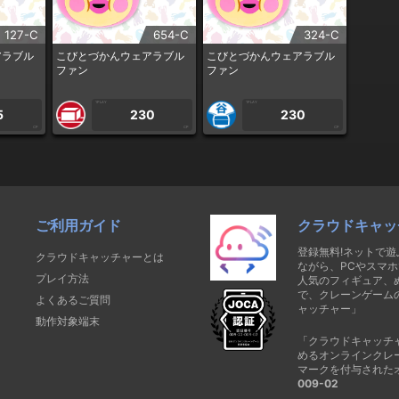
127-C
654-C
324-C
アラブル
こびとづかんウェアラブル
こびとづかんウェアラブル
ファン
ファン
1PLAY
1PLAY
5
230
230
CP
CP
CP
ご利用ガイド
クラウドキャッ
登録無料!ネットで
クラウドキャッチャーとは
ながら、PCやスマホ
プレイ方法
人気のフィギュア、
で、クレーンゲーム
よくあるご質問
ャッチャー」
動作対象端末
「クラウドキャッチ
めるオンラインクレ
マークを付与された
009-02