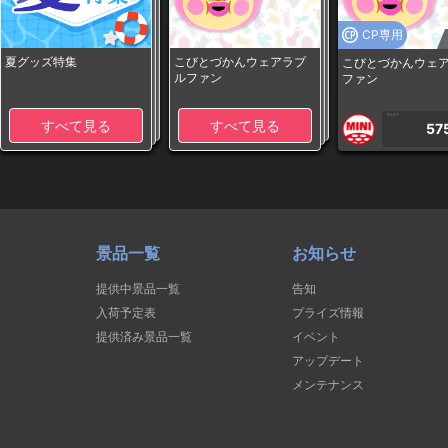
CP専用
夏グッズ特集
こびとづかんウェアラブ
こびとづかんウェ
ルファン
ファン
1PLAY
すべて見る
すべて見る
57
景品一覧
お知らせ
提供中景品一覧
告知
入荷予定表
プライズ情報
提供済み景品一覧
イベント
アップデート
メンテナンス