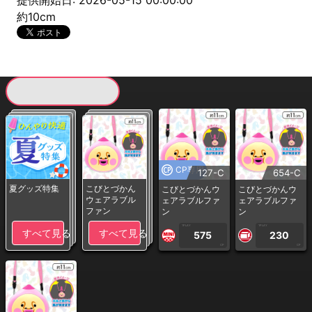
提供開始日: 2026-05-15 00:00:00
約10cm
現在提供している景品一覧
CP専用
127-C
654-C
夏グッズ特集
こびとづかん
こびとづかんウ
こびとづかんウ
ウェアラブル
ェアラブルファ
ェアラブルファ
ファン
ン
ン
1PLAY
1PLAY
すべて見る
すべて見る
575
230
CP
CP