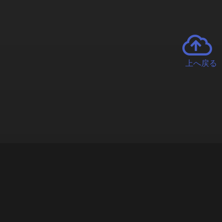
上へ戻る
チャーとは
遊ぶオンラインクレーンゲーム「クラウドキャッチャー」自宅にい
で、UFOキャッチャーを遠隔操作!