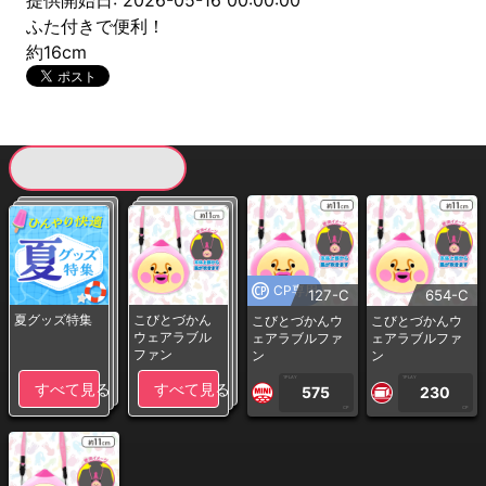
提供開始日: 2026-05-16 00:00:00
ふた付きで便利！
約16cm
現在提供している景品一覧
CP専用
127-C
654-C
夏グッズ特集
こびとづかん
こびとづかんウ
こびとづかんウ
ウェアラブル
ェアラブルファ
ェアラブルファ
ファン
ン
ン
1PLAY
1PLAY
すべて見る
すべて見る
575
230
CP
CP