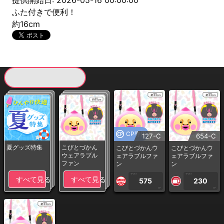
提供開始日: 2026-05-16 00:00:00
ふた付きで便利！
約16cm
現在提供している景品一覧
CP専用
127-C
654-C
夏グッズ特集
こびとづかん
こびとづかんウ
こびとづかんウ
ウェアラブル
ェアラブルファ
ェアラブルファ
ファン
ン
ン
1PLAY
1PLAY
すべて見る
すべて見る
575
230
CP
CP