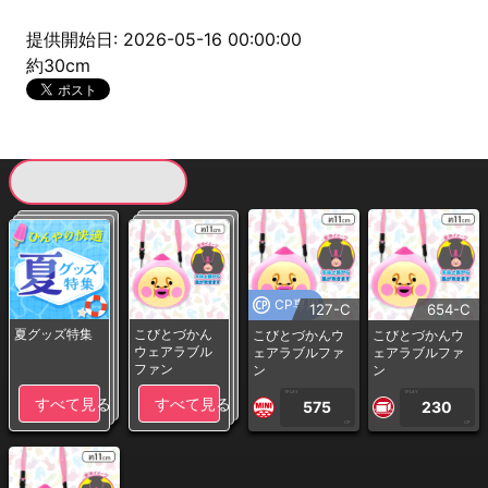
提供開始日: 2026-05-16 00:00:00
約30cm
現在提供している景品一覧
CP専用
127-C
654-C
夏グッズ特集
こびとづかん
こびとづかんウ
こびとづかんウ
ウェアラブル
ェアラブルファ
ェアラブルファ
ファン
ン
ン
1PLAY
1PLAY
すべて見る
すべて見る
575
230
CP
CP