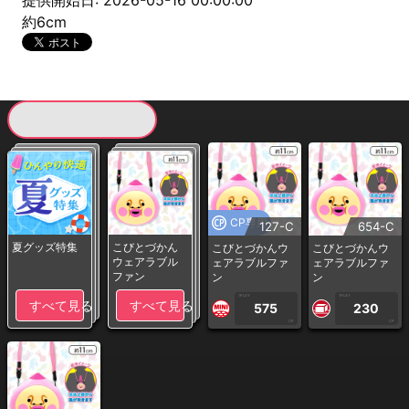
提供開始日: 2026-05-16 00:00:00
約6cm
現在提供している景品一覧
CP専用
127-C
654-C
夏グッズ特集
こびとづかん
こびとづかんウ
こびとづかんウ
ウェアラブル
ェアラブルファ
ェアラブルファ
ファン
ン
ン
1PLAY
1PLAY
すべて見る
すべて見る
575
230
CP
CP