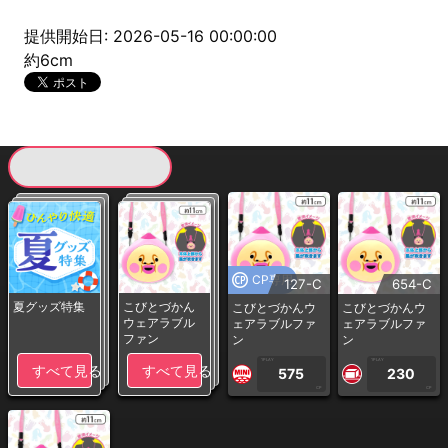
提供開始日: 2026-05-16 00:00:00
約6cm
現在提供している景品一覧
CP専用
127-C
654-C
夏グッズ特集
こびとづかん
こびとづかんウ
こびとづかんウ
ウェアラブル
ェアラブルファ
ェアラブルファ
ファン
ン
ン
1PLAY
1PLAY
すべて見る
すべて見る
575
230
CP
CP