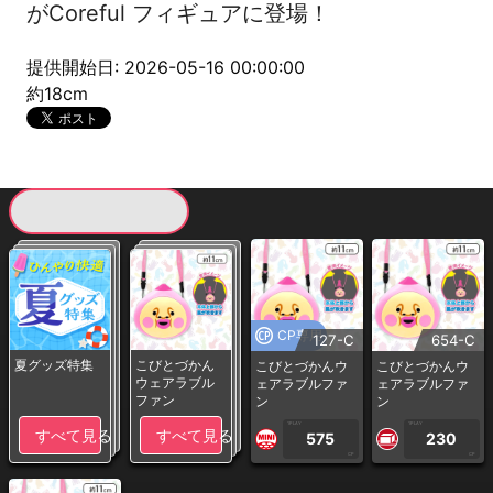
がCoreful フィギュアに登場！
提供開始日: 2026-05-16 00:00:00
約18cm
現在提供している景品一覧
CP専用
127-C
654-C
夏グッズ特集
こびとづかん
こびとづかんウ
こびとづかんウ
ウェアラブル
ェアラブルファ
ェアラブルファ
ファン
ン
ン
1PLAY
1PLAY
すべて見る
すべて見る
575
230
CP
CP