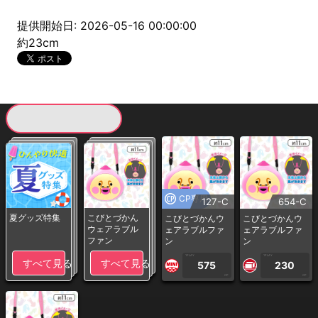
提供開始日: 2026-05-16 00:00:00
約23cm
現在提供している景品一覧
CP専用
127-C
654-C
夏グッズ特集
こびとづかん
こびとづかんウ
こびとづかんウ
ウェアラブル
ェアラブルファ
ェアラブルファ
ファン
ン
ン
1PLAY
1PLAY
すべて見る
すべて見る
575
230
CP
CP