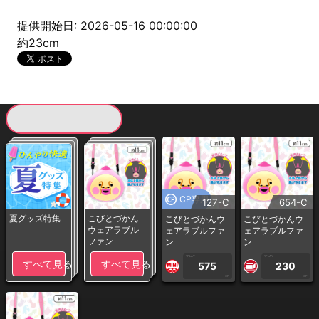
提供開始日: 2026-05-16 00:00:00
約23cm
現在提供している景品一覧
CP専用
127-C
654-C
夏グッズ特集
こびとづかん
こびとづかんウ
こびとづかんウ
ウェアラブル
ェアラブルファ
ェアラブルファ
ファン
ン
ン
1PLAY
1PLAY
すべて見る
すべて見る
575
230
CP
CP