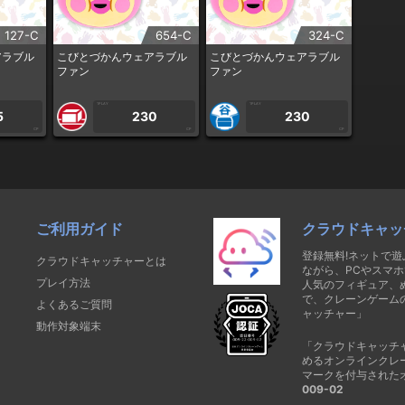
127-C
654-C
324-C
アラブル
こびとづかんウェアラブル
こびとづかんウェアラブル
ファン
ファン
1PLAY
1PLAY
5
230
230
CP
CP
CP
ご利用ガイド
クラウドキャッ
登録無料!ネットで
クラウドキャッチャーとは
ながら、PCやスマホ
プレイ方法
人気のフィギュア、
で、クレーンゲーム
よくあるご質問
ャッチャー」
動作対象端末
「クラウドキャッチ
めるオンラインクレ
マークを付与された
009-02