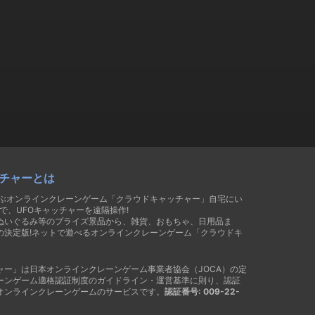
チャーとは
遊ぶオンラインクレーンゲーム「クラウドキャッチャー」自宅にい
で、UFOキャッチャーを遠隔操作!
ぬいぐるみ等のプライズ景品から、雑貨、おもちゃ、日用品ま
の決定版!ネットで遊べるオンラインクレーンゲーム「クラウドキ
ャー」は日本オンラインクレーンゲーム事業者協会（JOCA）の定
ーンゲーム適格認証制度のガイドライン・運営基準に則り、認証
オンラインクレーンゲームのサービスです。
認証番号: 009-22-