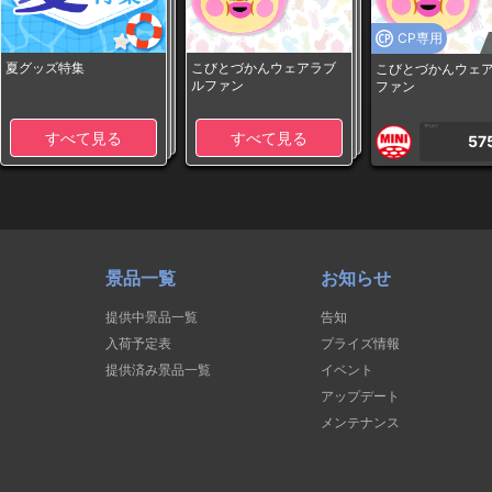
CP専用
夏グッズ特集
こびとづかんウェアラブ
こびとづかんウェ
ルファン
ファン
1PLAY
すべて見る
すべて見る
57
景品一覧
お知らせ
提供中景品一覧
告知
入荷予定表
プライズ情報
提供済み景品一覧
イベント
アップデート
メンテナンス