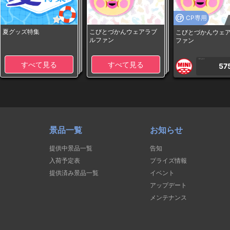
CP専用
夏グッズ特集
こびとづかんウェアラブ
こびとづかんウェ
ルファン
ファン
1PLAY
すべて見る
すべて見る
57
景品一覧
お知らせ
提供中景品一覧
告知
入荷予定表
プライズ情報
提供済み景品一覧
イベント
アップデート
メンテナンス