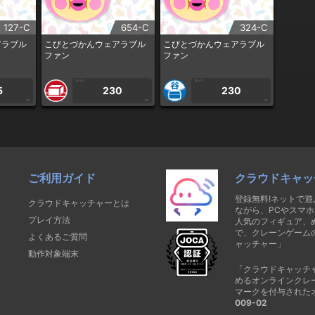
127-C
654-C
324-C
アラブル
こびとづかんウェアラブル
こびとづかんウェアラブル
ファン
ファン
1PLAY
1PLAY
5
230
230
CP
CP
CP
ご利用ガイド
クラウドキャッ
登録無料!ネットで
クラウドキャッチャーとは
ながら、PCやスマホ
プレイ方法
人気のフィギュア、
で、クレーンゲーム
よくあるご質問
ャッチャー」
動作対象端末
「クラウドキャッチ
めるオンラインクレ
マークを付与された
009-02