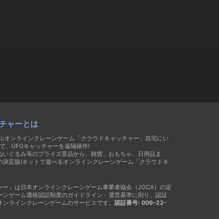
チャーとは
遊ぶオンラインクレーンゲーム「クラウドキャッチャー」自宅にい
で、UFOキャッチャーを遠隔操作!
ぬいぐるみ等のプライズ景品から、雑貨、おもちゃ、日用品ま
の決定版!ネットで遊べるオンラインクレーンゲーム「クラウドキ
ャー」は日本オンラインクレーンゲーム事業者協会（JOCA）の定
ーンゲーム適格認証制度のガイドライン・運営基準に則り、認証
オンラインクレーンゲームのサービスです。
認証番号: 009-22-