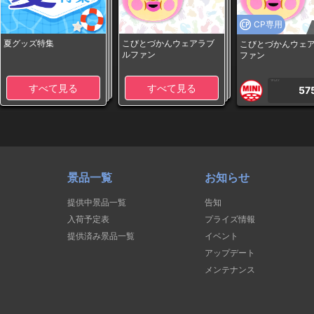
CP専用
夏グッズ特集
こびとづかんウェアラブ
こびとづかんウェ
ルファン
ファン
1PLAY
すべて見る
すべて見る
57
景品一覧
お知らせ
提供中景品一覧
告知
入荷予定表
プライズ情報
提供済み景品一覧
イベント
アップデート
メンテナンス