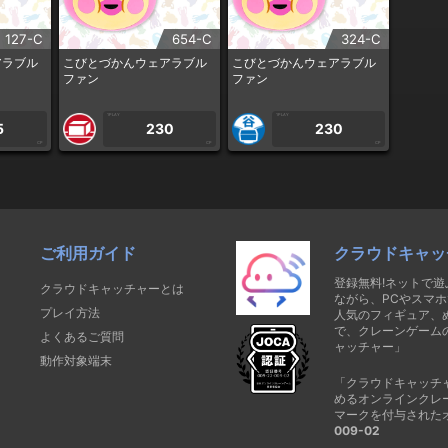
127-C
654-C
324-C
アラブル
こびとづかんウェアラブル
こびとづかんウェアラブル
ファン
ファン
1PLAY
1PLAY
5
230
230
CP
CP
CP
ご利用ガイド
クラウドキャッ
登録無料!ネットで
クラウドキャッチャーとは
ながら、PCやスマホ
プレイ方法
人気のフィギュア、
で、クレーンゲーム
よくあるご質問
ャッチャー」
動作対象端末
「クラウドキャッチ
めるオンラインクレ
マークを付与された
009-02