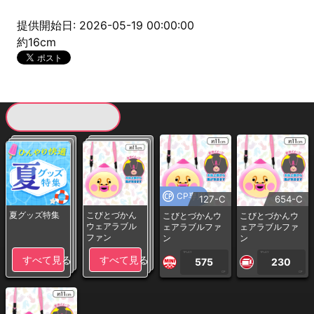
提供開始日: 2026-05-19 00:00:00
約16cm
現在提供している景品一覧
CP専用
127-C
654-C
夏グッズ特集
こびとづかん
こびとづかんウ
こびとづかんウ
ウェアラブル
ェアラブルファ
ェアラブルファ
ファン
ン
ン
1PLAY
1PLAY
すべて見る
すべて見る
575
230
CP
CP