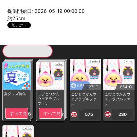
提供開始日: 2026-05-19 00:00:00
約25cm
現在提供している景品一覧
CP専用
127-C
654-C
夏グッズ特集
こびとづかん
こびとづかんウ
こびとづかんウ
ウェアラブル
ェアラブルファ
ェアラブルファ
ファン
ン
ン
1PLAY
1PLAY
すべて見る
すべて見る
575
230
CP
CP